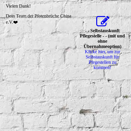
Vielen Dank!
Dein Team der Pfotenbrüche China
e.V.❤️
- - Selbstauskunft
Pflegestelle - - (mit und
ohne
Übernahmeoption)
Klicke hier, um zur
Selbstauskunft für
Pfegestellen zu
kommen!
5343743497770571339
5343743497770571338
5343743497770571344
5343743497770571342