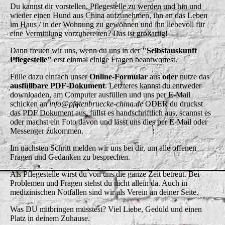
Du kannst dir vorstellen, Pflegestelle zu werden und hin und
wieder einen Hund aus China aufzunehmen, ihn an das Leben
im Haus / in der Wohnung zu gewöhnen und ihn liebevoll für
eine Vermittlung vorzubereiten? Das ist großartig!
Dann freuen wir uns, wenn du uns in der
"Selbstauskunft
Pflegestelle"
erst einmal einige Fragen beantwortest.
Fülle dazu einfach unser
Online-Formular
aus
oder
nutze das
ausfüllbare PDF-Dokument
. Letzteres kannst du entweder
downloaden, am Computer ausfüllen und uns per E-Mail
schicken an
info@pfotenbruecke-china.de
ODER du druckst
das PDF Dokument aus, füllst es handschriftlich aus, scannst es
oder machst ein Foto davon und lässt uns dies per E-Mail oder
Messenger zukommen.
Im nächsten Schritt melden wir uns bei dir, um alle offenen
Fragen und Gedanken zu besprechen.
Als Pflegestelle wirst du von uns die ganze Zeit betreut. Bei
Problemen und Fragen stehst du nicht allein da. Auch in
medizinischen Notfällen sind wir als Verein an deiner Seite.
Was DU mitbringen müsstest? Viel Liebe, Geduld und einen
Platz in deinem Zuhause.