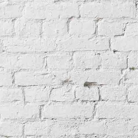
5343743497770571340
5343743497770571343
5343743497770571336
5343743497770571341